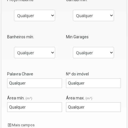
Banheiros mín.
Min Garages
Palavra Chave
Nº do imóvel
Área mín.
Área max.
(m²)
(m²)
Mais campos