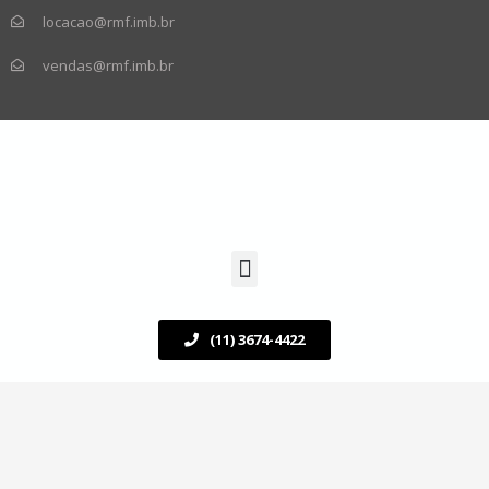
locacao@rmf.imb.br
vendas@rmf.imb.br
(11) 3674-4422