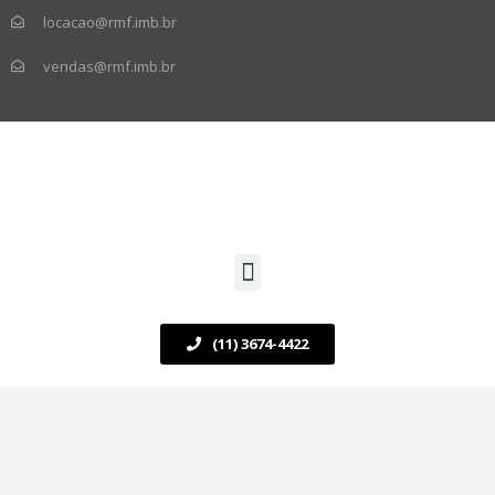
locacao@rmf.imb.br
vendas@rmf.imb.br
(11) 3674-4422