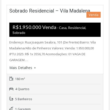
Sobrado Residencial – Vila Madalena
Venda
R$1.950.000 Venda
- Casa, Residencial,
Sobrado
Endereço: Rua Joaquim Seabra, 101 (De Frente) Bairro: Vila
Madalena/Alto de Pinheiros Valores: Venda: 1.950.000,00
IPTU 2025: R$ 1x 3556,70 Acomodações: 01 VAGA DE
GARAGEM.…
Mais Detalhes
180 m²
4 Quartos
5 Banheiros
1 Garagem