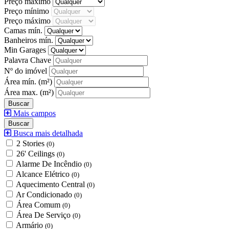
Preço máximo
Preço mínimo
Preço máximo
Camas mín.
Banheiros mín.
Min Garages
Palavra Chave
Nº do imóvel
Área mín.
(m²)
Área max.
(m²)
Mais campos
Busca mais detalhada
2 Stories
(0)
26' Ceilings
(0)
Alarme De Incêndio
(0)
Alcance Elétrico
(0)
Aquecimento Central
(0)
Ar Condicionado
(0)
Área Comum
(0)
Área De Serviço
(0)
Armário
(0)