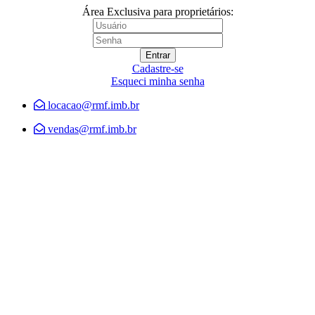
Área Exclusiva para proprietários:
Cadastre-se
Esqueci minha senha
locacao@rmf.imb.br
vendas@rmf.imb.br