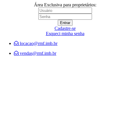
Área Exclusiva para proprietários:
Cadastre-se
Esqueci minha senha
locacao@rmf.imb.br
vendas@rmf.imb.br