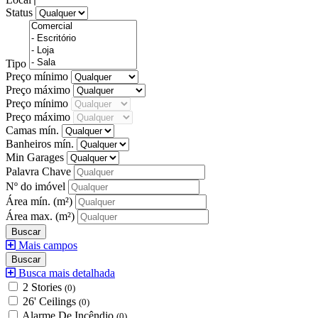
Status
Tipo
Preço mínimo
Preço máximo
Preço mínimo
Preço máximo
Camas mín.
Banheiros mín.
Min Garages
Palavra Chave
Nº do imóvel
Área mín.
(m²)
Área max.
(m²)
Mais campos
Busca mais detalhada
2 Stories
(0)
26' Ceilings
(0)
Alarme De Incêndio
(0)