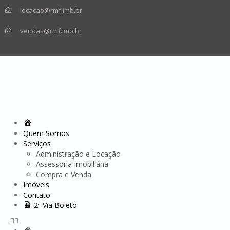
locacao@rmf.imb.br
vendas@rmf.imb.br
Quem Somos
Serviços
Administração e Locação
Assessoria Imobiliária
Compra e Venda
Imóveis
Contato
2ª Via Boleto