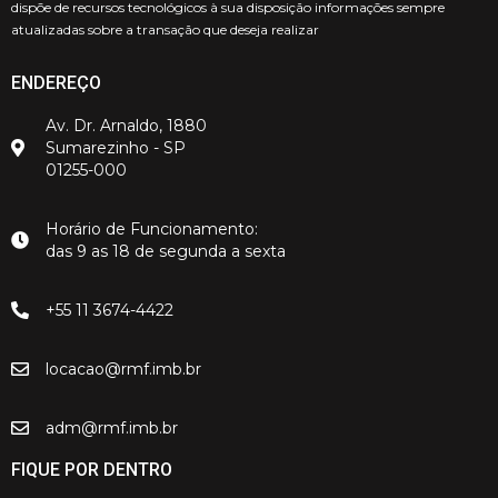
dispõe de recursos tecnológicos à sua disposição informações sempre
atualizadas sobre a transação que deseja realizar
ENDEREÇO
Av. Dr. Arnaldo, 1880
Sumarezinho - SP
01255-000
Horário de Funcionamento:
das 9 as 18 de segunda a sexta
+55 11 3674-4422
locacao@rmf.imb.br
adm@rmf.imb.br
FIQUE POR DENTRO