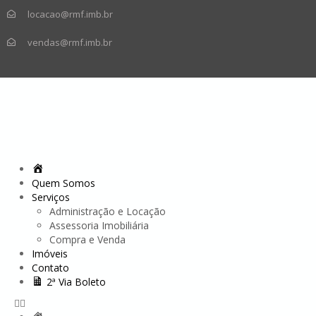
locacao@rmf.imb.br
vendas@rmf.imb.br
Quem Somos
Serviços
Administração e Locação
Assessoria Imobiliária
Compra e Venda
Imóveis
Contato
2ª Via Boleto