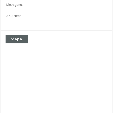
Metragens:
A/t 378m²
Mapa