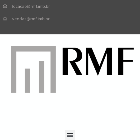
locacao@rmf.imb.br
vendas@rmf.imb.br