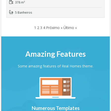
378 m²
5 Banheiros
1
2
3
4
Próximo »
Último »
Amazing Features
Some amazing features of Real Homes theme.
Numerous Templates