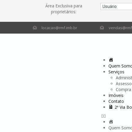
Área Exclusiva para
proprietários:
locacao@rmf.imb.br
vendas@rmf.
Quem Som
Serviços
Adminis
Assessor
Compra 
Imóveis
Contato
2ª Via Bo
Quem Som