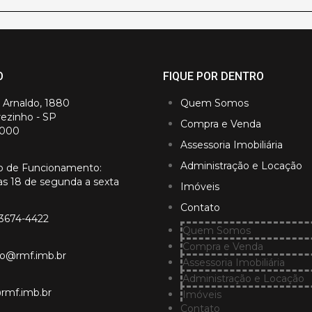
O
FIQUE POR DENTRO
. Arnaldo, 1880
Quem Somos
ezinho - SP
Compra e Venda
-000
Assessoria Imobiliária
Administração e Locação
io de Funcionamento:
as 18 de segunda a sexta
Imóveis
Contato
 3674-4422
Quem Somos
Compra e Venda
ao@rmf.imb.br
Assessoria Imobiliária
Administração e Locação
mf.imb.br
Imóveis
Contato