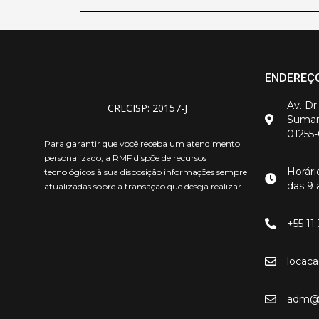
ENDEREÇ
Av. Dr
CRECISP: 20157-J
Sumar
01255
Para garantir que você receba um atendimento
personalizado, a RMF dispõe de recursos
Horár
tecnológicos à sua disposição informações sempre
das 9 
atualizadas sobre a transação que deseja realizar
+55 11
locac
adm@r