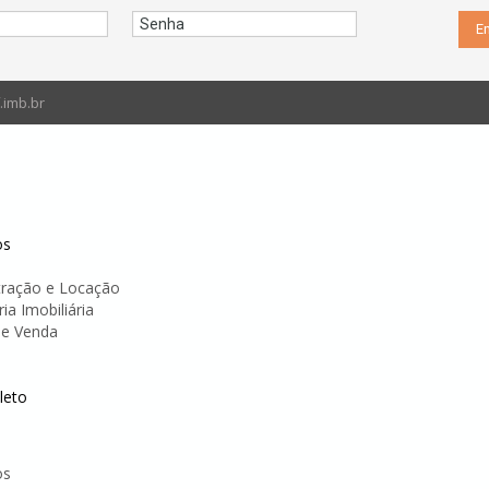
imb.br
os
tração e Locação
ia Imobiliária
e Venda
leto
os