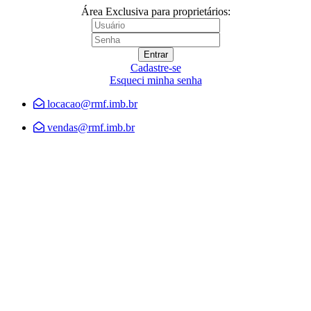
Área Exclusiva para proprietários:
Cadastre-se
Esqueci minha senha
locacao@rmf.imb.br
vendas@rmf.imb.br